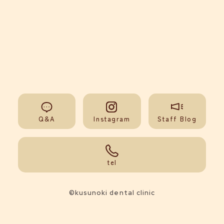
Q&A
Instagram
Staff Blog
092-851-0008
tel
©kusunoki dental clinic