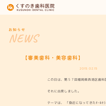
HOME
当院について
お知らせ
診療内容
設備紹介
【審美歯科・美容歯科】
採用募集
2015.02.15
この日は、第５７回福岡県西地区歯科
お知らせ
それに出席しました。
テーマは、 「身近になってきたｵｰﾙｾﾗ