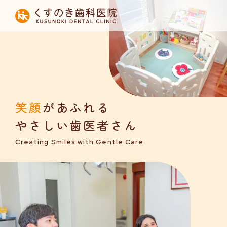
HOME
当院について
診療内容
笑顔
があふれる
設備紹介
やさしい歯医者さん
採用募集
Creating Smiles with Gentle Care
お知らせ