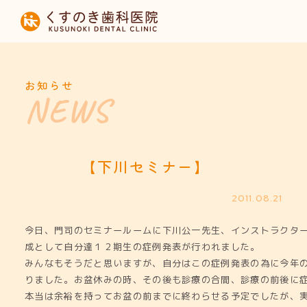
HOME
当院について
お知らせ
診療内容
設備紹介
【下川セミナー】
採用募集
2011.08.21
今日、門司のセミナールームに下川公一先生、インストラクタ
お知らせ
成として自分達１２期生の症例発表が行われました。
みんなもそうだと思いますが、自分はこの症例発表の為に今年
りました。お盆休みの時、その後も診療の合間、診療の前後に
本当は余裕を持ってお盆の前までに終わらせる予定でしたが、