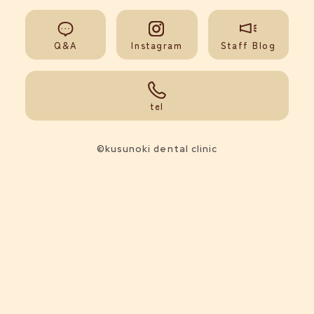
Q&A
Instagram
Staff Blog
092-851-0008
tel
©kusunoki dental clinic