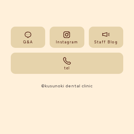
Q&A
Instagram
Staff Blog
092-851-0008
tel
©kusunoki dental clinic