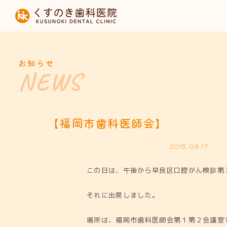
HOME
当院について
お知らせ
診療内容
設備紹介
【福岡市歯科医師会】
採用募集
2015.06.17
この日は、午後から早良区口腔がん検診第
お知らせ
それに出席しました。
場所は、福岡市歯科医師会第１第２会議室