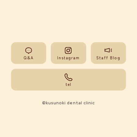
Q&A
Instagram
Staff Blog
092-851-0008
tel
©kusunoki dental clinic