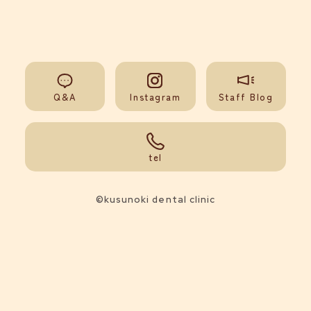
Q&A
Instagram
Staff Blog
092-851-0008
tel
©kusunoki dental clinic