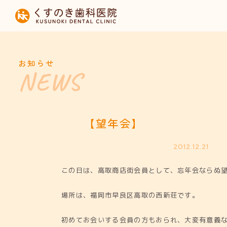
HOME
当院について
お知らせ
診療内容
設備紹介
【望年会】
採用募集
2012.12.21
この日は、高取商店街会員として、忘年会ならぬ
お知らせ
場所は、福岡市早良区高取の西新荘です。
初めてお会いする会員の方もおられ、大変有意義