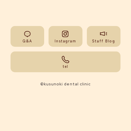
Q&A
Instagram
Staff Blog
092-851-0008
tel
©kusunoki dental clinic