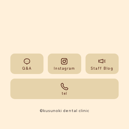
Q&A
Instagram
Staff Blog
092-851-0008
tel
©kusunoki dental clinic