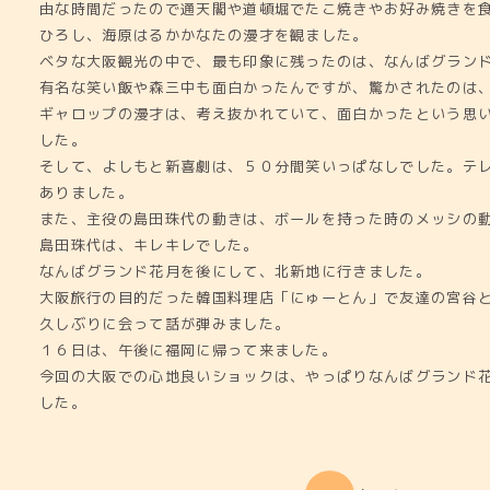
由な時間だったので通天閣や道頓堀でたこ焼きやお好み焼きを
ひろし、海原はるかかなたの漫才を観ました。
ベタな大阪観光の中で、最も印象に残ったのは、なんばグラン
有名な笑い飯や森三中も面白かったんですが、驚かされたのは
ギャロップの漫才は、考え抜かれていて、面白かったという思
した。
そして、よしもと新喜劇は、５０分間笑いっぱなしでした。テ
ありました。
また、主役の島田珠代の動きは、ボールを持った時のメッシの
島田珠代は、キレキレでした。
なんばグランド花月を後にして、北新地に行きました。
大阪旅行の目的だった韓国料理店「にゅーとん」で友達の宮谷
久しぶりに会って話が弾みました。
１６日は、午後に福岡に帰って来ました。
今回の大阪での心地良いショックは、やっぱりなんばグランド
した。