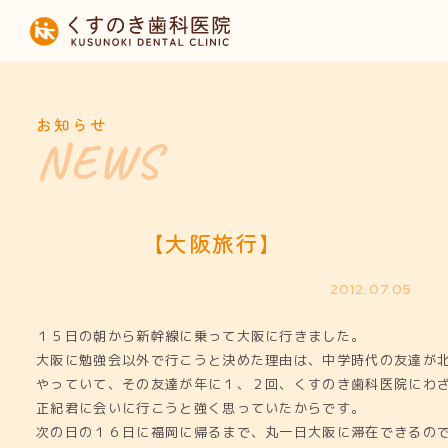
HOME
当院について
お知らせ
診療内容
設備紹介
【大阪旅行】
採用募集
2012.07.05
１５日の朝から新幹線に乗って大阪に行きました。
お知らせ
大阪に勉強会以外で行こうと決めた理由は、中学時代の友達が
やっていて、その友達が年に１、２回、くすのき歯科医院にわ
正紀君に会いに行こうと強く思っていたからです。
次の日の１６日に福岡に帰るまで、丸一日大阪に滞在できるの