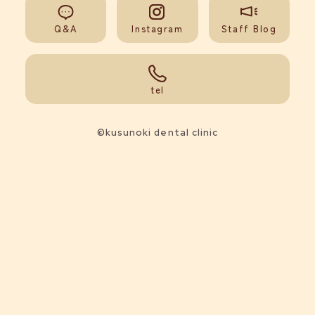
Q&A
Instagram
Staff Blog
092-851-0008
tel
©kusunoki dental clinic