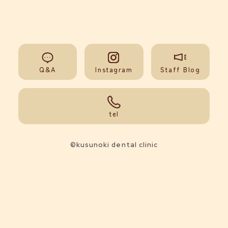
Q&A
Instagram
Staff Blog
092-851-0008
tel
©kusunoki dental clinic