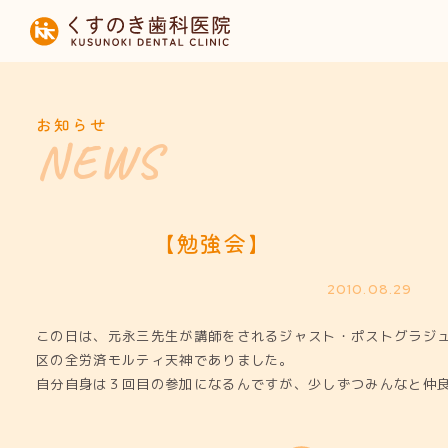
HOME
当院について
お知らせ
診療内容
設備紹介
【勉強会】
採用募集
2010.08.29
この日は、元永三先生が講師をされるジャスト・ポストグラジ
お知らせ
区の全労済モルティ天神でありました。
自分自身は３回目の参加になるんですが、少しずつみんなと仲