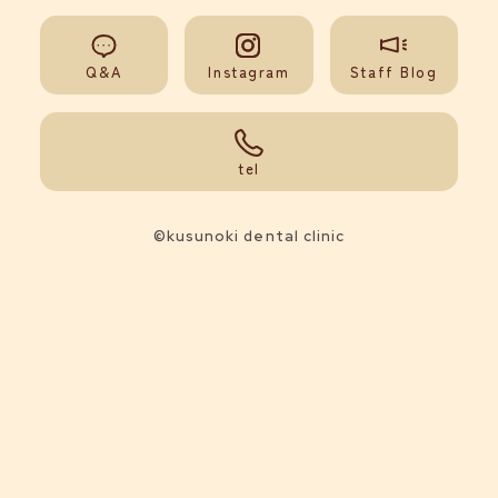
Q&A
Instagram
Staff Blog
092-851-0008
tel
©kusunoki dental clinic