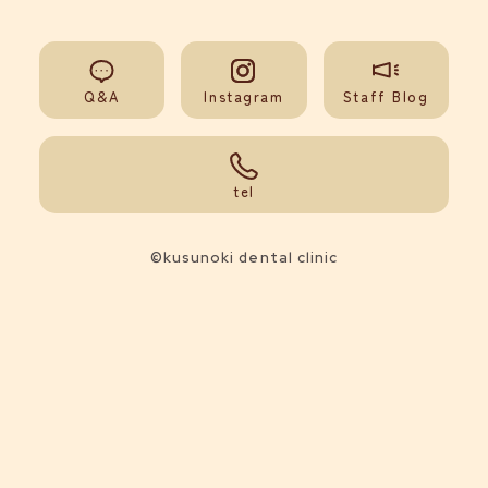
Q&A
Instagram
Staff Blog
092-851-0008
tel
©kusunoki dental clinic