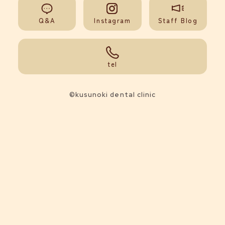
Q&A
Instagram
Staff Blog
092-851-0008
tel
©kusunoki dental clinic