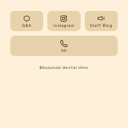
Q&A
Instagram
Staff Blog
092-851-0008
tel
©kusunoki dental clinic