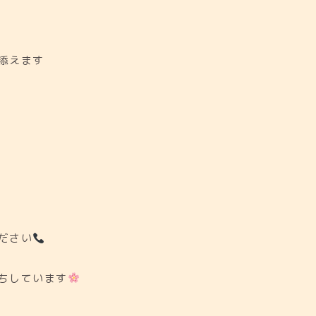
）
添えます
ださい
ちしています