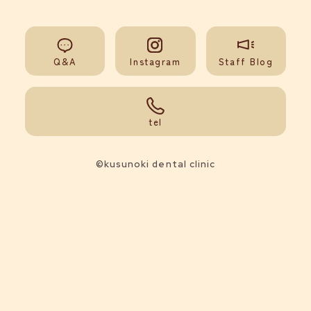
Q&A
Instagram
Staff Blog
092-851-0008
tel
©kusunoki dental clinic