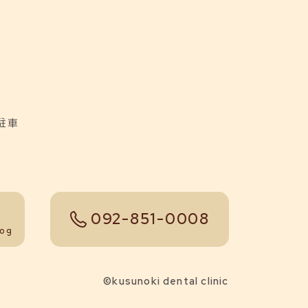
駐車
092-851-0008
tel
log
©kusunoki dental clinic