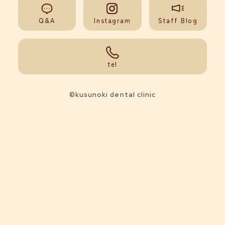
Q&A
Instagram
Staff Blog
092-851-0008
tel
©kusunoki dental clinic