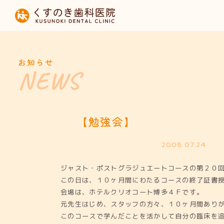
HOME
当院について
お知らせ
診療内容
設備紹介
【勉強会】
採用募集
2008.07.24
ジャスト・ポストグラジュエートコースの第２０
お知らせ
この日は、１０ヶ月間にわたるコースの終了証書
会場は、ホテルクリオコート博多４Ｆです。
元先生はじめ、スタッフの方々、１０ヶ月間あり
このコースで学んだことを活かして自分の臨床を