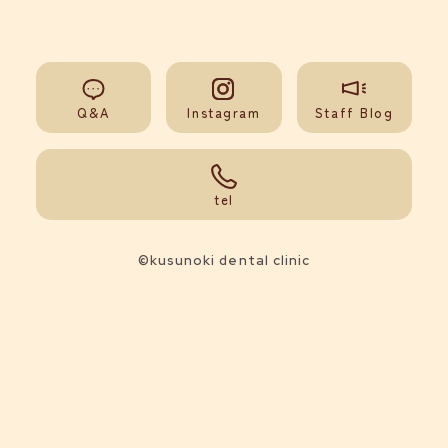
Q&A
Instagram
Staff Blog
092-851-0008
tel
©kusunoki dental clinic